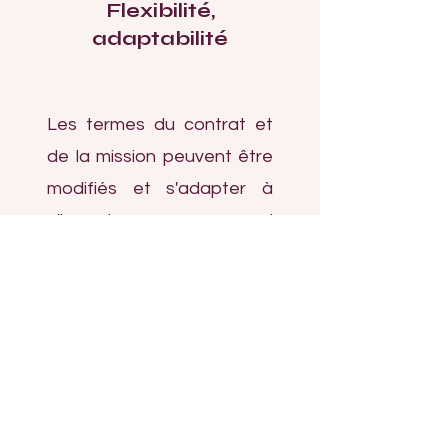
Flexibilité,
adaptabilité
Les termes du contrat et
de la mission peuvent être
modifiés et s'adapter à
n'importe quel
changement, pas de
minimum horaire et sans
engagement.
Je m’adapte
à vos besoins, les contrats
sont évolutifs.