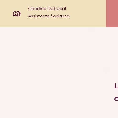
Charline Doboeuf
CD
Assistante freelance